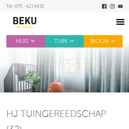
Skip
Tel: 075 - 6214432
to
content
HUIS
TUIN
WOON
HJ TUINGEREEDSCHAP