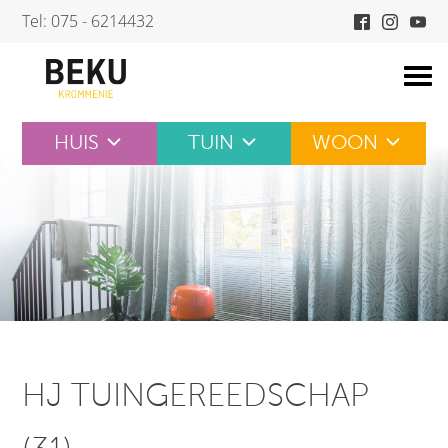
Skip
Tel: 075 - 6214432
to
content
HUIS
TUIN
WOON
HJ TUINGEREEDSCHAP