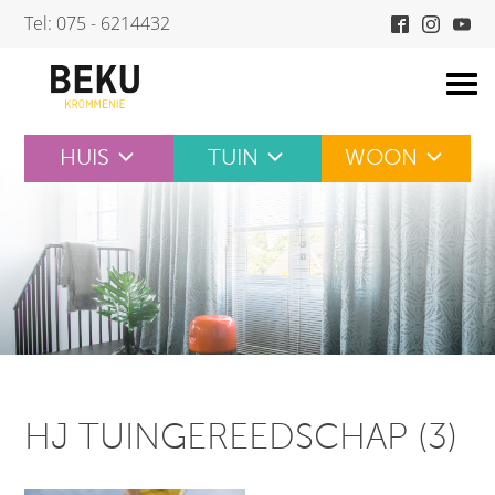
Skip
Tel: 075 - 6214432
to
content
HUIS
TUIN
WOON
HJ TUINGEREEDSCHAP (3)