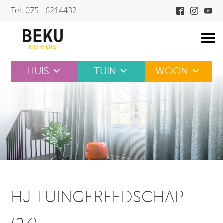
Skip
Tel: 075 - 6214432
to
content
HUIS
TUIN
WOON
HJ TUINGEREEDSCHAP