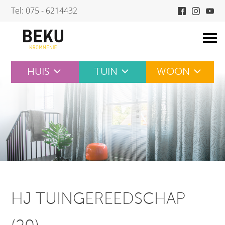
Skip
Tel: 075 - 6214432
to
content
HUIS
TUIN
WOON
HJ TUINGEREEDSCHAP