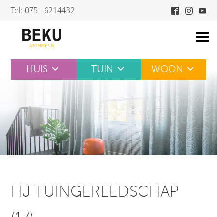
Skip
Tel: 075 - 6214432
to
content
HUIS
TUIN
WOON
HJ TUINGEREEDSCHAP