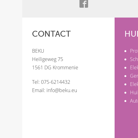
CONTACT
HU
BEKU
Pro
Heiligeweg 75
Sch
1561 DG Krommenie
Ele
Ge
Tel: 075-6214432
Ele
Email:
info@beku.eu
Hui
Aut