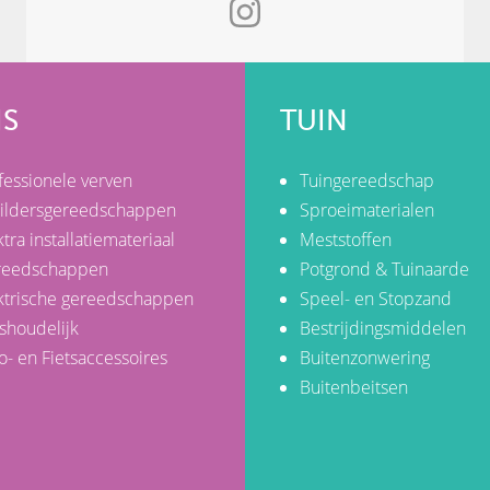
IS
TUIN
fessionele verven
Tuingereedschap
ildersgereedschappen
Sproeimaterialen
ktra installatiemateriaal
Meststoffen
reedschappen
Potgrond & Tuinaarde
ktrische gereedschappen
Speel- en Stopzand
shoudelijk
Bestrijdingsmiddelen
o- en Fietsaccessoires
Buitenzonwering
Buitenbeitsen