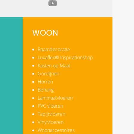
WOON
Raamdecoratie
Luxaflex® Inspirationshop
Kasten op Maat
Gordijnen
Horren
Behang
Laminaatvloeren
PVC vloeren
Tapijtvloeren
Vinylvloeren
Woonaccessoires