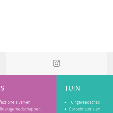
IS
TUIN
fessionele verven
Tuingereedschap
ildersgereedschappen
Sproeimaterialen