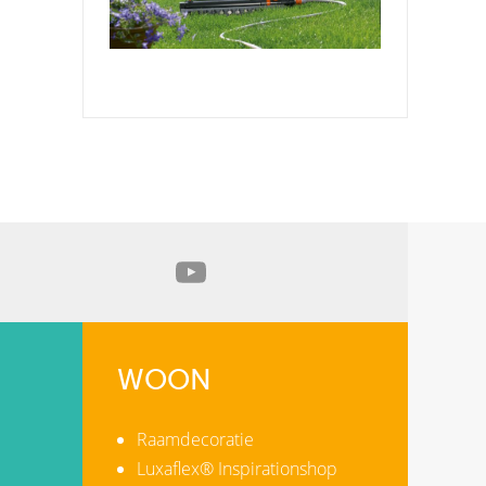
WOON
Raamdecoratie
Luxaflex® Inspirationshop