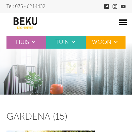
Skip
Tel: 075 - 6214432
to
content
HUIS
TUIN
WOON
GARDENA (15)