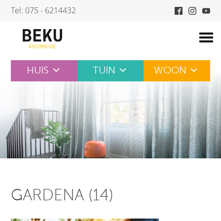
Skip
Tel: 075 - 6214432
to
content
HUIS
TUIN
WOON
GARDENA (14)