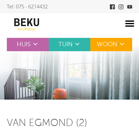
Skip
Tel: 075 - 6214432
to
content
HUIS
TUIN
WOON
VAN EGMOND (2)