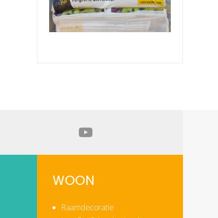
WOON
Raamdecoratie