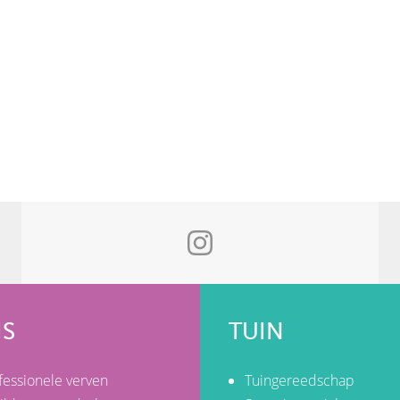
IS
TUIN
fessionele verven
Tuingereedschap