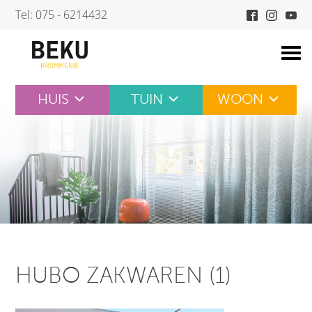
Skip
Tel: 075 - 6214432
to
content
HUIS
TUIN
WOON
HUBO ZAKWAREN (1)