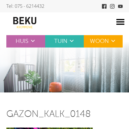
Skip
Tel: 075 - 6214432
to
content
HUIS
TUIN
WOON
GAZON_KALK_0148