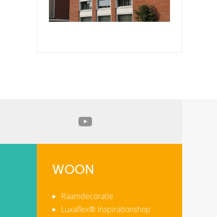
WOON
Raamdecoratie
Luxaflex® Inspirationshop