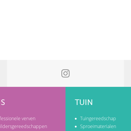
IS
TUIN
fessionele verven
Tuingereedschap
ildersgereedschappen
Sproeimaterialen