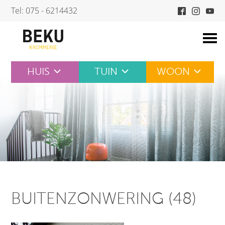
Skip
Tel: 075 - 6214432
to
content
HUIS
TUIN
WOON
BUITENZONWERING (48)