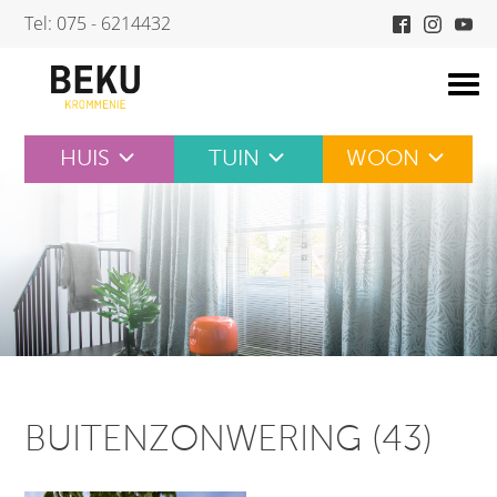
Skip
Tel: 075 - 6214432
to
content
HUIS
TUIN
WOON
BUITENZONWERING (43)