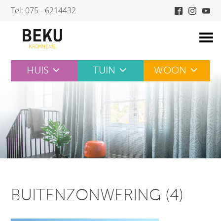
Skip
Tel: 075 - 6214432
to
content
HUIS
TUIN
WOON
BUITENZONWERING (4)