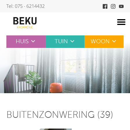
Skip
Tel: 075 - 6214432
to
content
HUIS
TUIN
WOON
BUITENZONWERING (39)