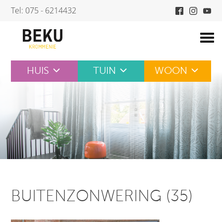
Skip
Tel: 075 - 6214432
to
content
HUIS
TUIN
WOON
BUITENZONWERING (35)