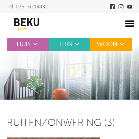
Skip
Tel: 075 - 6214432
to
content
HUIS
TUIN
WOON
BUITENZONWERING (3)