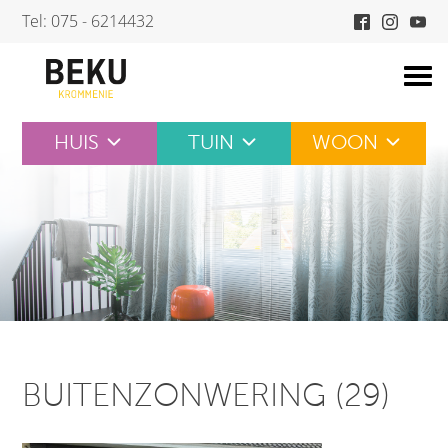
Skip
Tel: 075 - 6214432
to
content
HUIS
TUIN
WOON
BUITENZONWERING (29)