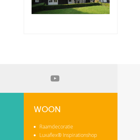
WOON
Raamdecoratie
Luxaflex® Inspirationshop