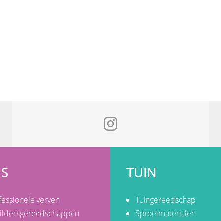
IS
TUIN
fessionele verven
Tuingereedschap
ildersgereedschappen
Sproeimaterialen