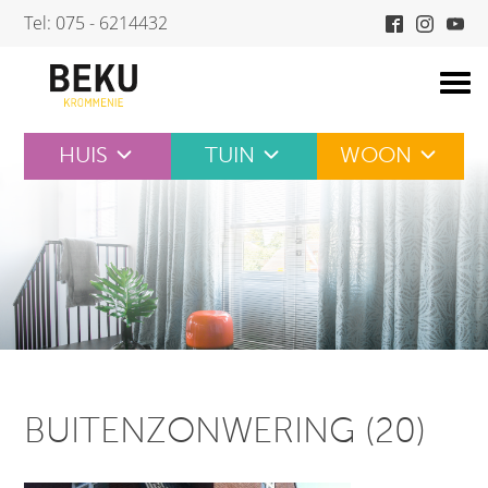
Skip
Tel: 075 - 6214432
to
content
HUIS
TUIN
WOON
BUITENZONWERING (20)