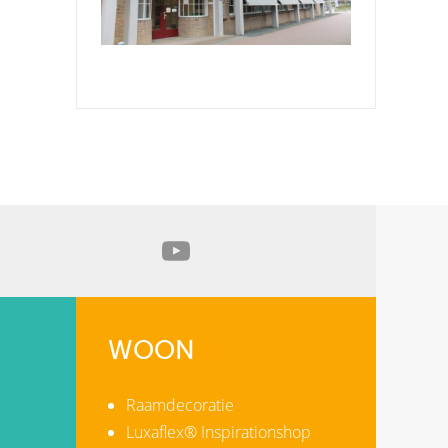
WOON
Raamdecoratie
Luxaflex® Inspirationshop