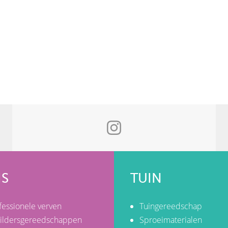
IS
TUIN
fessionele verven
Tuingereedschap
ildersgereedschappen
Sproeimaterialen