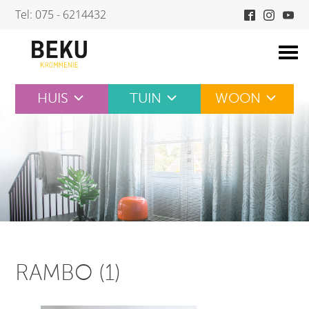
Skip
Tel: 075 - 6214432
to
content
HUIS
TUIN
WOON
RAMBO (1)