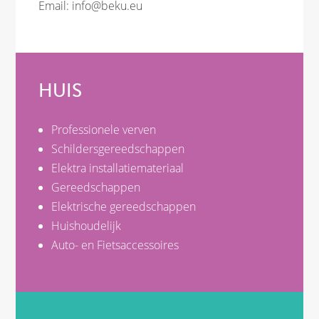
Email:
info@beku.eu
HUIS
Professionele verven
Schildersgereedschappen
Elektra installatiemateriaal
Gereedschappen
Elektrische gereedschappen
Huishoudelijk
Auto- en Fietsaccessoires