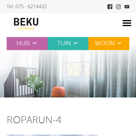
Skip
Tel: 075 - 6214432
to
content
HUIS
TUIN
WOON
ROPARUN-4