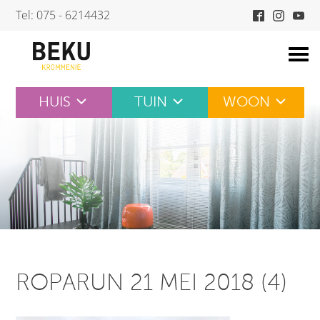
Skip
Tel: 075 - 6214432
to
content
HUIS
TUIN
WOON
ROPARUN 21 MEI 2018 (4)