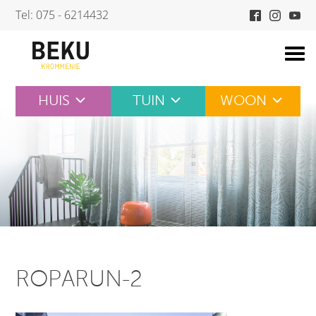
Skip
Tel: 075 - 6214432
to
content
HUIS
TUIN
WOON
ROPARUN-2