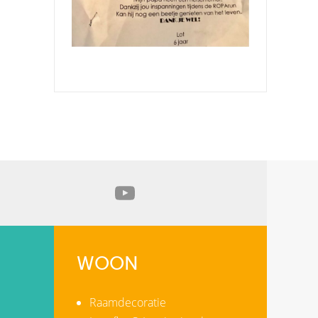
WOON
Raamdecoratie