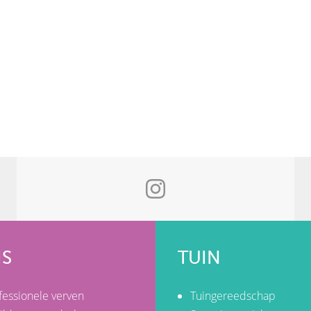
IS
TUIN
fessionele verven
Tuingereedschap