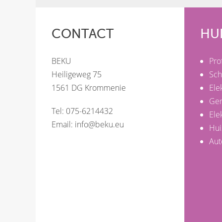
CONTACT
HU
BEKU
Pro
Heiligeweg 75
Sch
1561 DG Krommenie
Ele
Ge
Tel: 075-6214432
Ele
Email:
info@beku.eu
Hui
Aut