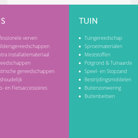
IS
TUIN
fessionele verven
Tuingereedschap
ildersgereedschappen
Sproeimaterialen
ktra installatiemateriaal
Meststoffen
reedschappen
Potgrond & Tuinaarde
ktrische gereedschappen
Speel- en Stopzand
shoudelijk
Bestrijdingsmiddelen
o- en Fietsaccessoires
Buitenzonwering
Buitenbeitsen