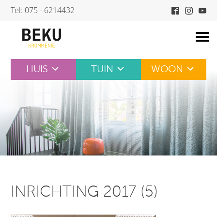
Skip
Tel: 075 - 6214432
to
content
HUIS
TUIN
WOON
INRICHTING 2017 (5)