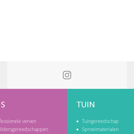
IS
TUIN
fessionele verven
Tuingereedschap
ildersgereedschappen
Sproeimaterialen