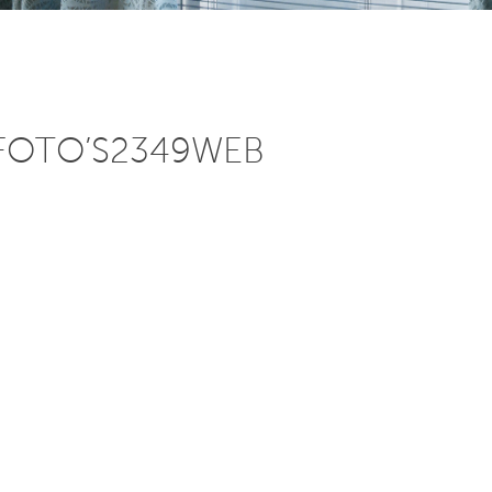
FOTO’S2349WEB