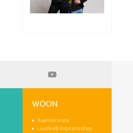
WOON
Raamdecoratie
Luxaflex® Inspirationshop