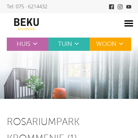
Skip
Tel: 075 - 6214432
to
content
HUIS
TUIN
WOON
ROSARIUMPARK