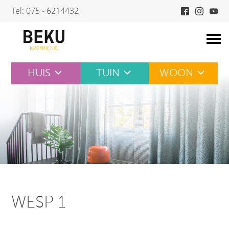
Skip
Tel: 075 - 6214432
to
content
HUIS
TUIN
WOON
WESP 1