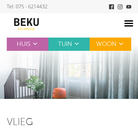
Skip
Tel: 075 - 6214432
to
content
HUIS
TUIN
WOON
VLIEG