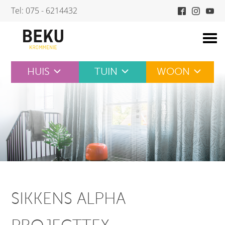
Skip
Tel: 075 - 6214432
to
content
HUIS
TUIN
WOON
SIKKENS ALPHA