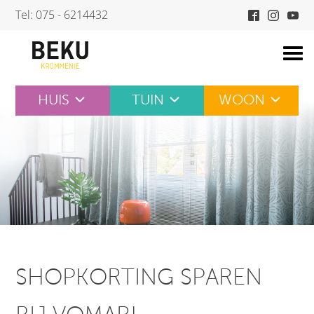
Skip
Tel: 075 - 6214432
to
content
HUIS
TUIN
WOON
SHOPKORTING SPAREN