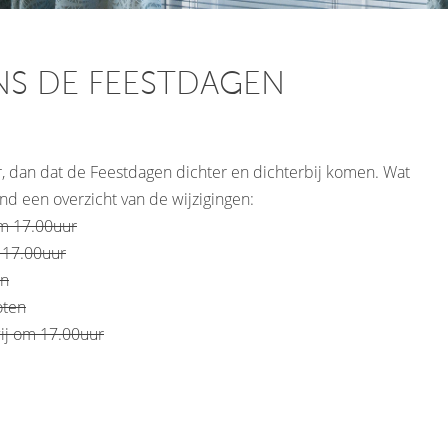
NS DE FEESTDAGEN
er, dan dat de Feestdagen dichter en dichterbij komen. Wat
nd een overzicht van de wijzigingen:
 om 17.00uur
m 17.00uur
en
loten
wij om 17.00uur