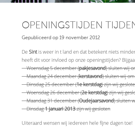
OPENINGSTIJDEN TIJDE
Gepubliceerd op 19 november 2012
De
Sint
is weer in t land en dat betekent niets mind
heeft dit voor invloed op onze openingstijden? Bijgaa
 Woensdag 5 december (
pakjesavond
) sluiten wij
 Maandag 24 december (
kerstavond
) sluiten wij o
 Dinsdag 25 december (
1e kerstdag
) zijn wij geslot
 Woensdag 26 december (
2e kerstdag
) zijn wij ges
 Maandag 31 december (
Oudejaarsavond
) sluiten 
 Dinsdag
1 januari 2013
zijn wij gesloten
Uiteraard wensen wij iedereen hele fijne dagen toe!