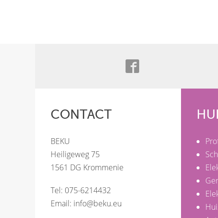
CONTACT
HU
BEKU
Pro
Heiligeweg 75
Sch
1561 DG Krommenie
Ele
Ge
Tel: 075-6214432
Ele
Email:
info@beku.eu
Hui