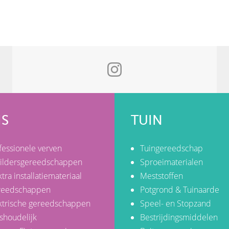
IS
TUIN
fessionele verven
Tuingereedschap
ildersgereedschappen
Sproeimaterialen
ktra installatiemateriaal
Meststoffen
reedschappen
Potgrond & Tuinaarde
ktrische gereedschappen
Speel- en Stopzand
shoudelijk
Bestrijdingsmiddelen