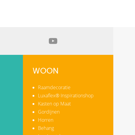
WOON
Raamdecoratie
Luxaflex® Inspirationshop
Kasten op Maat
Gordijnen
Horren
Behang