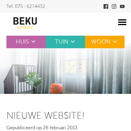
Skip
Tel: 075 - 6214432
to
content
HUIS
TUIN
WOON
NIEUWE WEBSITE!
Gepubliceerd op 26 februari 2013