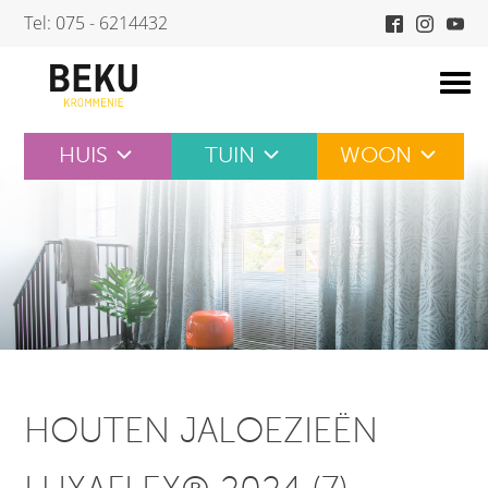
Skip
Tel: 075 - 6214432
to
content
HUIS
TUIN
WOON
HOUTEN JALOEZIEËN