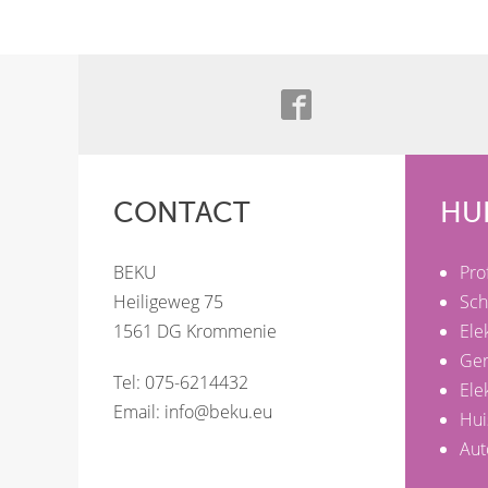
CONTACT
HU
BEKU
Pro
Heiligeweg 75
Sch
1561 DG Krommenie
Ele
Ge
Tel: 075-6214432
Ele
Email:
info@beku.eu
Hui
Aut