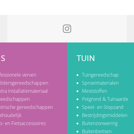
IS
TUIN
fessionele verven
Tuingereedschap
ildersgereedschappen
Sproeimaterialen
ktra installatiemateriaal
Meststoffen
reedschappen
Potgrond & Tuinaarde
ktrische gereedschappen
Speel- en Stopzand
shoudelijk
Bestrijdingsmiddelen
o- en Fietsaccessoires
Buitenzonwering
Buitenbeitsen