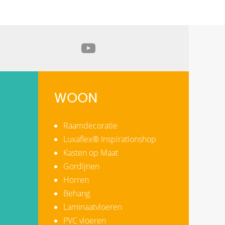
WOON
Raamdecoratie
Luxaflex® Inspirationshop
Kasten op Maat
Gordijnen
Horren
Behang
Laminaatvloeren
PVC vloeren