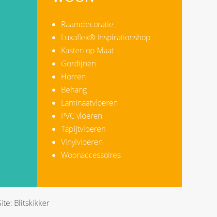
Raamdecoratie
Luxaflex® Inspirationshop
Kasten op Maat
Gordijnen
Horren
Behang
Laminaatvloeren
PVC vloeren
Tapijtvloeren
Vinylvloeren
Woonaccessoires
ite:
Blitskikker