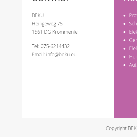
BEKU
Pro
Heiligeweg 75
Sch
1561 DG Krommenie
Ele
Ge
Tel: 075-6214432
Ele
Email:
info@beku.eu
Hui
Aut
Copyright BE