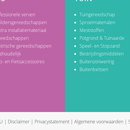
fessionele verven
Tuingereedschap
ildersgereedschappen
Sproeimaterialen
ktra installatiemateriaal
Meststoffen
reedschappen
Potgrond & Tuinaarde
ktrische gereedschappen
Speel- en Stopzand
shoudelijk
Bestrijdingsmiddelen
o- en Fietsaccessoires
Buitenzonwering
Buitenbeitsen
KU |
Disclaimer
|
Privacystatement
|
Algemene voorwaarden
| S