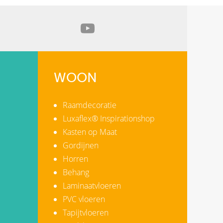
WOON
Raamdecoratie
Luxaflex® Inspirationshop
Kasten op Maat
Gordijnen
Horren
Behang
Laminaatvloeren
PVC vloeren
Tapijtvloeren