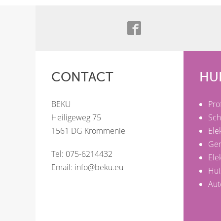
CONTACT
HU
BEKU
Pro
Heiligeweg 75
Sch
1561 DG Krommenie
Ele
Ge
Tel: 075-6214432
Ele
Email:
info@beku.eu
Hui
Aut