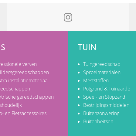
IS
TUIN
fessionele verven
Tuingereedschap
ildersgereedschappen
Sproeimaterialen
ktra installatiemateriaal
Meststoffen
reedschappen
Potgrond & Tuinaarde
ktrische gereedschappen
Speel- en Stopzand
shoudelijk
Bestrijdingsmiddelen
o- en Fietsaccessoires
Buitenzonwering
Buitenbeitsen