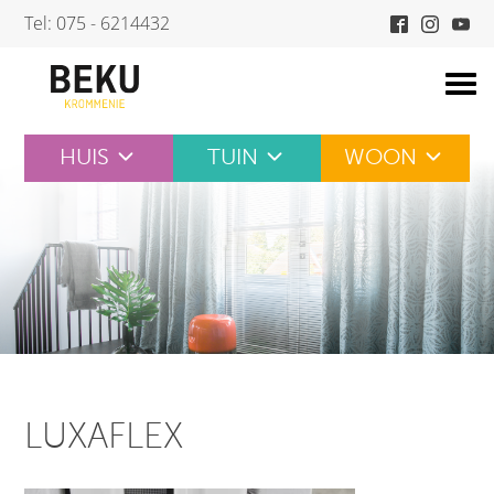
Skip
Tel: 075 - 6214432
to
content
HUIS
TUIN
WOON
LUXAFLEX