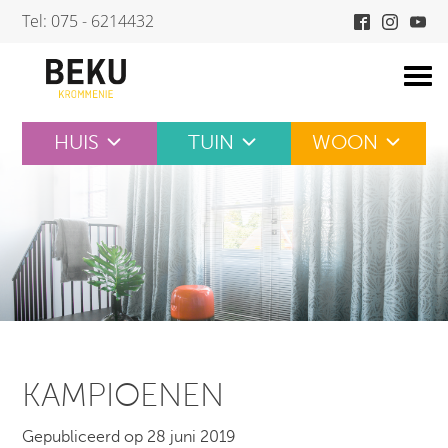
Skip
Tel: 075 - 6214432
to
content
HUIS
TUIN
WOON
KAMPIOENEN
Gepubliceerd op 28 juni 2019