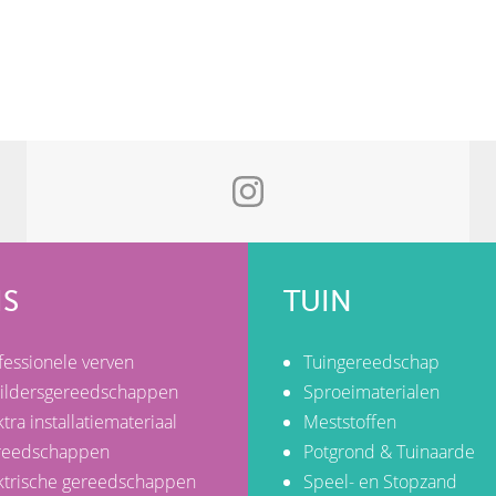
IS
TUIN
fessionele verven
Tuingereedschap
ildersgereedschappen
Sproeimaterialen
ktra installatiemateriaal
Meststoffen
reedschappen
Potgrond & Tuinaarde
ktrische gereedschappen
Speel- en Stopzand