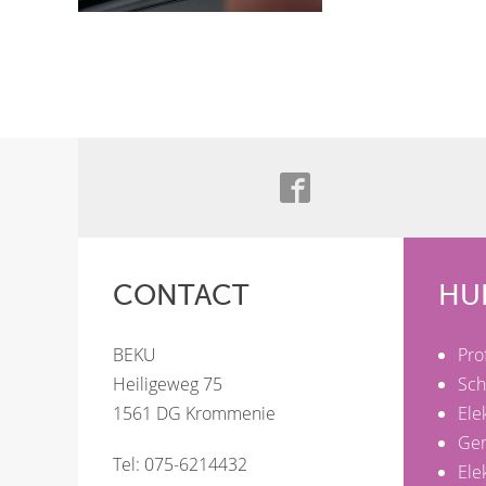
CONTACT
HU
BEKU
Pro
Heiligeweg 75
Sch
1561 DG Krommenie
Ele
Ge
Tel: 075-6214432
Ele