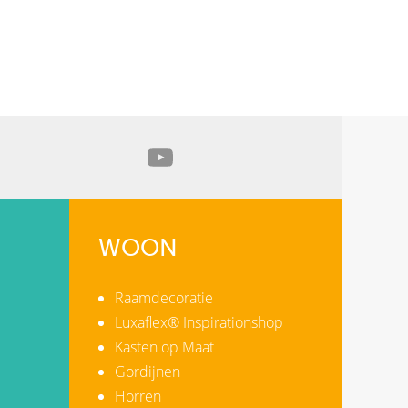
WOON
Raamdecoratie
Luxaflex® Inspirationshop
Kasten op Maat
Gordijnen
Horren