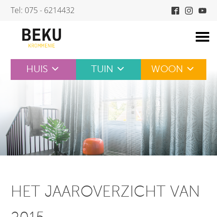
Skip
Tel: 075 - 6214432
to
content
HUIS
TUIN
WOON
HET JAAROVERZICHT VAN