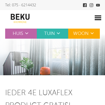
Skip
Tel: 075 - 6214432
to
content
HUIS
TUIN
WOON
IEDER 4E LUXAFLEX