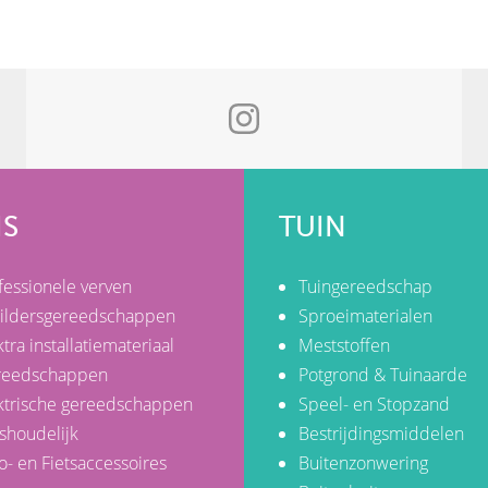
IS
TUIN
fessionele verven
Tuingereedschap
ildersgereedschappen
Sproeimaterialen
ktra installatiemateriaal
Meststoffen
reedschappen
Potgrond & Tuinaarde
ktrische gereedschappen
Speel- en Stopzand
shoudelijk
Bestrijdingsmiddelen
o- en Fietsaccessoires
Buitenzonwering