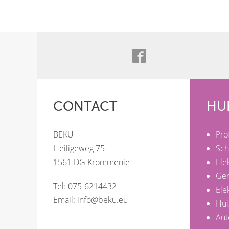
CONTACT
HU
BEKU
Pro
Heiligeweg 75
Sch
1561 DG Krommenie
Ele
Ge
Tel: 075-6214432
Ele
Email:
info@beku.eu
Hui
Aut