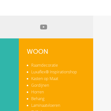
WOON
Raamdecoratie
Luxaflex® Inspirationshop
Kasten op Maat
Gordijnen
Horren
Behang
Laminaatvloeren